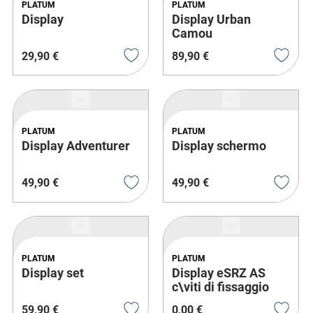
PLATUM
PLATUM
Display
Display Urban
Camou
29
,
90
€
89
,
90
€
PLATUM
PLATUM
Display Adventurer
Display schermo
49
,
90
€
49
,
90
€
PLATUM
PLATUM
Display set
Display eSRZ AS
c\viti di fissaggio
59
,
90
€
0
,
00
€