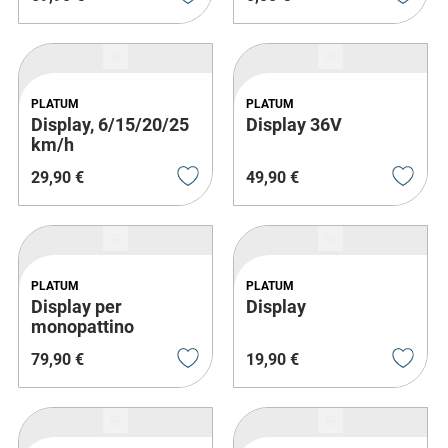
PLATUM
PLATUM
Display, 6/15/20/25
Display 36V
km/h
29
,
90
€
49
,
90
€
PLATUM
PLATUM
Display per
Display
monopattino
elettrico brandizzato
79
,
90
€
19
,
90
€
Ducati con funzione
indicatori di
direzione