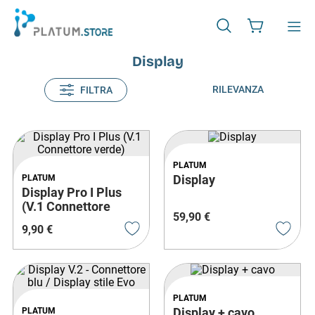
Display
RILEVANZA
FILTRA
PLATUM
Display
PLATUM
Display Pro I Plus
(V.1 Connettore
59
,
90
€
verde)
9
,
90
€
PLATUM
Display + cavo
PLATUM