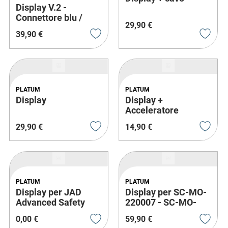
Display V.2 -
Connettore blu /
29
,
90
€
Display stile Evo
39
,
90
€
PLATUM
PLATUM
Display
Display +
Acceleratore
integrato Kd1
29
,
90
€
14
,
90
€
PLATUM
PLATUM
Display per JAD
Display per SC-MO-
Advanced Safety
220007 - SC-MO-
(AA) - V2
220008 con pred.
0
,
00
€
59
,
90
€
indicatori di