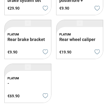
brake system set
posteriore +
Pastiglie freno
€
29
.
90
€
9
.
90
PLATUM
PLATUM
Rear brake bracket
Rear wheel caliper
€
9
.
90
€
19
.
90
PLATUM
-
€
69
.
90