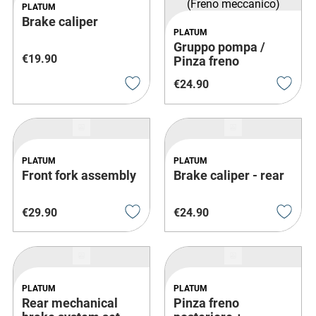
PLATUM
Brake caliper
PLATUM
Gruppo pompa /
€
19
.
90
Pinza freno
anteriore o
€
24
.
90
posteriore (Freno
meccanico)
PLATUM
PLATUM
Front fork assembly
Brake caliper - rear
€
29
.
90
€
24
.
90
PLATUM
PLATUM
Rear mechanical
Pinza freno