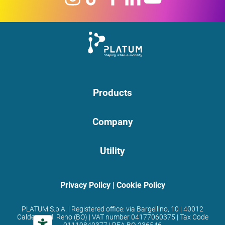
Products
Company
Utility
Privacy Policy
|
Cookie Policy
PLATUM S.p.A. | Registered office: via Bargellino, 10 | 40012
Calderara di Reno (BO) | VAT number 04177060375 | Tax Code
01119840377 | REA BO-236546