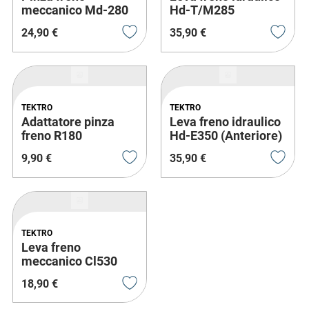
meccanico Md-280
Hd-T/M285
(Ant/Post)
(Posteriore)
24
,
90
€
35
,
90
€
TEKTRO
TEKTRO
Adattatore pinza
Leva freno idraulico
freno R180
Hd-E350 (Anteriore)
9
,
90
€
35
,
90
€
TEKTRO
Leva freno
meccanico Cl530
(Posteriore)
18
,
90
€