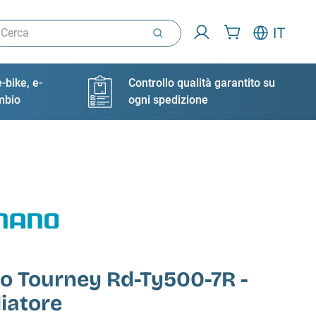
rca
IT
-bike, e-
Controllo qualità garantito su
ambio
ogni spedizione
o Tourney Rd-Ty500-7R -
iatore