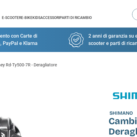
Ce
E-SCOOTER
E-BIKE
KIDS
ACCESSORI
PARTI DI RICAMBIO
nto con Carte di
2 anni di garanzia su e
, PayPal e Klarna
scooter e parti di ric
ey Rd-Ty500-7R - Deragliatore
SHIMANO
Cambi
Deragl