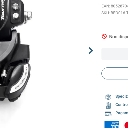
EAN
:
8052870
BEO016-
Non dispo
Spedizi
Contro
Pagame