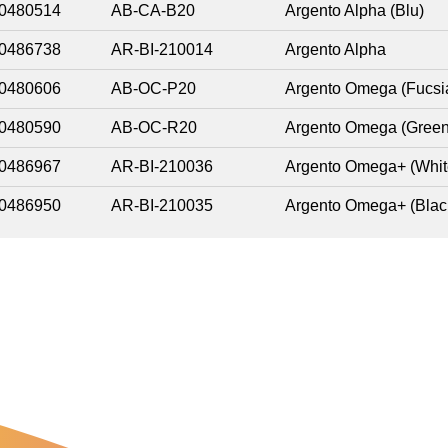
0480514
AB-CA-B20
Argento Alpha (Blu)
0486738
AR-BI-210014
Argento Alpha
0480606
AB-OC-P20
Argento Omega (Fucsi
0480590
AB-OC-R20
Argento Omega (Green
0486967
AR-BI-210036
Argento Omega+ (Whit
0486950
AR-BI-210035
Argento Omega+ (Blac