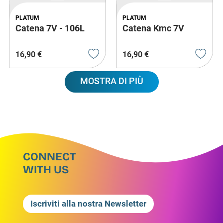
PLATUM
PLATUM
Catena 7V - 106L
Catena Kmc 7V
16
,
90
€
16
,
90
€
MOSTRA DI PIÙ
CONNECT
WITH US
Iscriviti alla nostra Newsletter