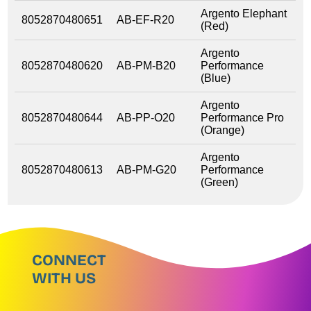
Argento Elephant
8052870480651
AB-EF-R20
(Red)
Argento
8052870480620
AB-PM-B20
Performance
(Blue)
Argento
8052870480644
AB-PP-O20
Performance Pro
(Orange)
Argento
8052870480613
AB-PM-G20
Performance
(Green)
CONNECT
WITH US