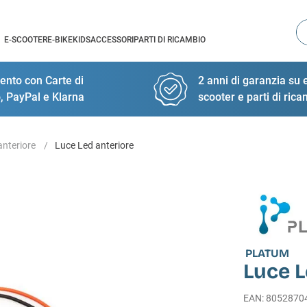
Ce
E-SCOOTER
E-BIKE
KIDS
ACCESSORI
PARTI DI RICAMBIO
nto con Carte di
2 anni di garanzia su e
, PayPal e Klarna
scooter e parti di ric
anteriore
Luce Led anteriore
PLATUM
Luce L
EAN
:
8052870