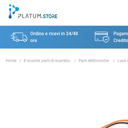
Ordina e ricevi in 24/48
Pagame
ore
Credito
E-scooter parti di ricambio
Parti elettroniche
Luce 