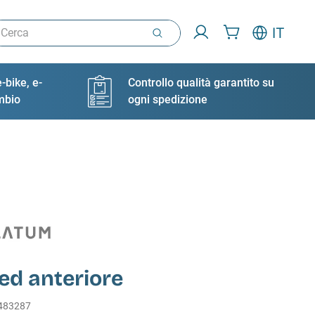
rca
IT
-bike, e-
Controllo qualità garantito su
ambio
ogni spedizione
ed anteriore
483287