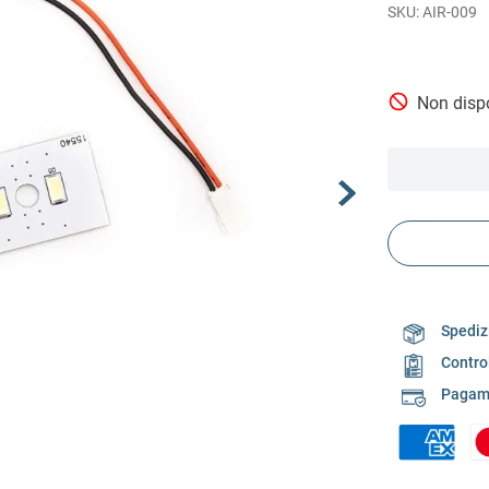
AIR-009
Non dispo
Spedizi
Contro
Pagame