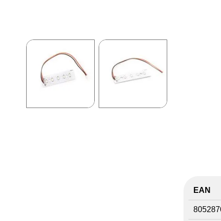
EAN
805287