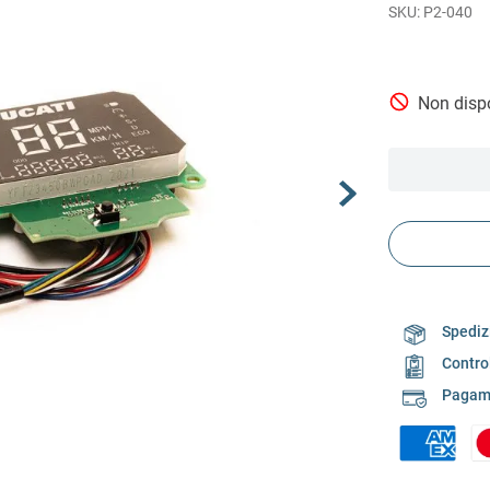
P2-040
Non dispo
Spedizi
Contro
Pagame