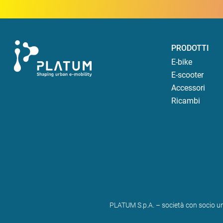
PRODOTTI
E-bike
E-scooter
Accessori
Ricambi
PLATUM S.p.A. – società con socio un