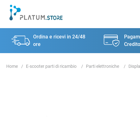
Ordina e ricevi in 24/48
Pagame
ore
Credito
E-scooter parti di ricambio
Parti elettroniche
Displ