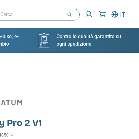
rca
IT
-bike, e-
Controllo qualità garantito su
ambio
ogni spedizione
y Pro 2 V1
485014