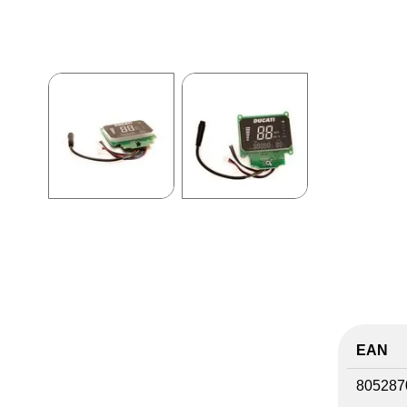
EAN
805287