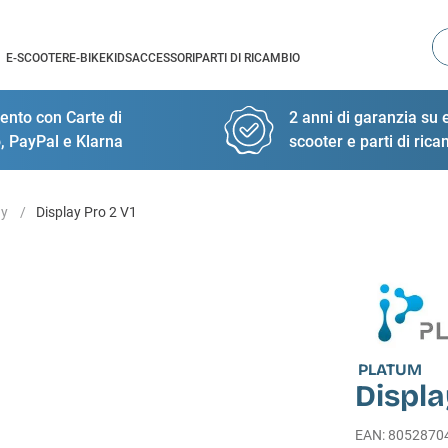
Ce
E-SCOOTER
E-BIKE
KIDS
ACCESSORI
PARTI DI RICAMBIO
nto con Carte di
2 anni di garanzia su e
, PayPal e Klarna
scooter e parti di ric
ay
Display Pro 2 V1
PLATUM
Displa
EAN
:
8052870