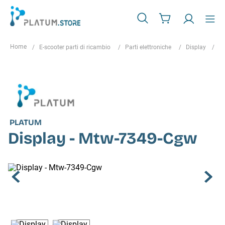
E-scooter parti di ricambio
Parti elettroniche
Display
D
PLATUM
Display - Mtw-7349-Cgw