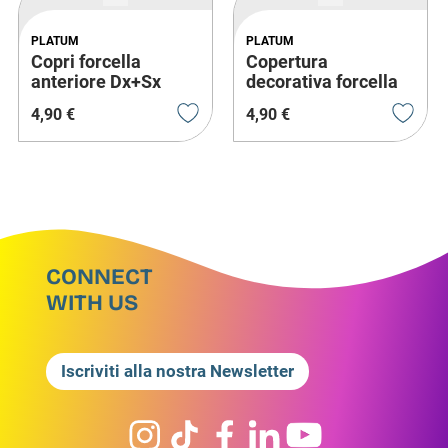
PLATUM
PLATUM
Copri forcella
Copertura
anteriore Dx+Sx
decorativa forcella
(Set)
anteriore
4
,
90
€
4
,
90
€
CONNECT
WITH US
Iscriviti alla nostra Newsletter