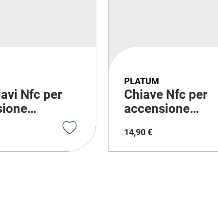
PLATUM
iavi Nfc per
Chiave Nfc per
sione
accensione
ttino (2Pz)
monopattino
14
,
90
€