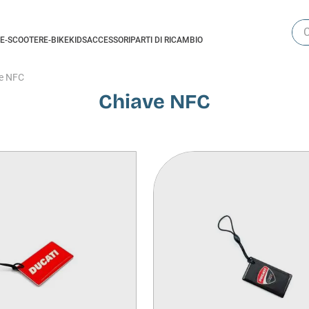
Cer
E-SCOOTER
E-BIKE
KIDS
ACCESSORI
PARTI DI RICAMBIO
e NFC
Chiave NFC