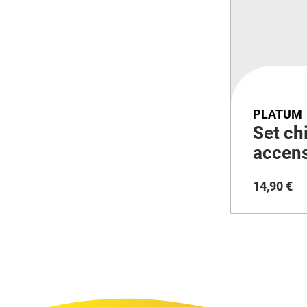
PLATUM
Set ch
accen
monopa
14
,
90
€