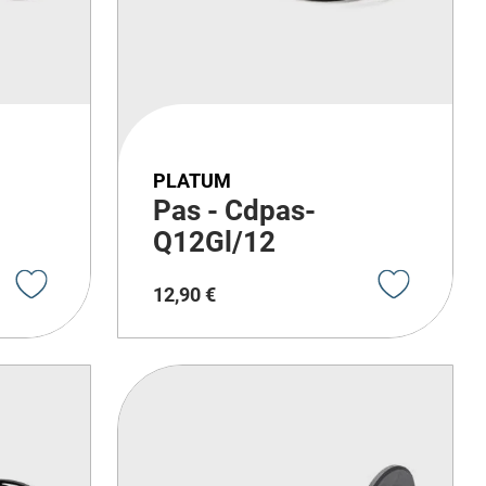
PLATUM
Pas - Cdpas-
Q12Gl/12
12
,
90
€