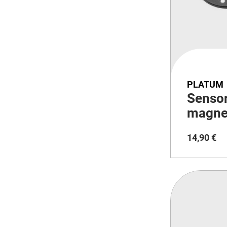
PLATUM
Sensor
magne
filo 2
14
,
90
€