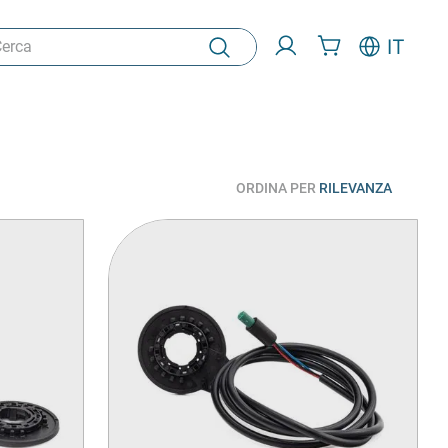
ca
IT
ORDINA PER
RILEVANZA