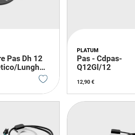
PLATUM
e Pas Dh 12
Pas - Cdpas-
tico/Lunghezza
Q12Gl/12
00Mm (Set)
12
,
90
€