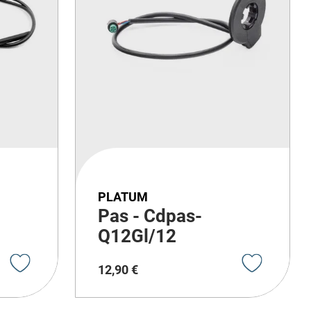
PLATUM
Pas - Cdpas-
Q12Gl/12
12
,
90
€