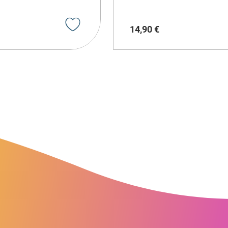
14
,
90
€