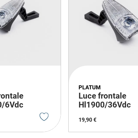
PLATUM
rontale
Luce frontale
0/6Vdc
Hl1900/36Vdc
19
,
90
€