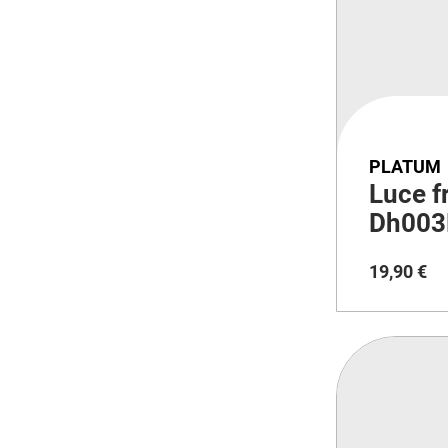
PLATUM
Luce f
Dh003
Led
19
,
90
€