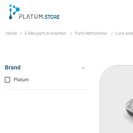
E-bike parti di ricambio
Parti elettroniche
Luce ante
Platum