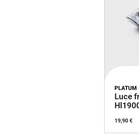
PLATUM
Luce f
Hl190
19
,
90
€