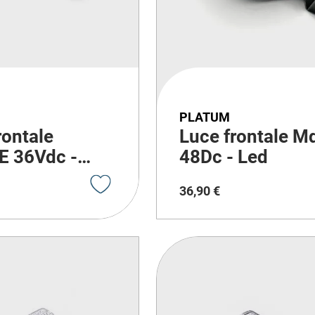
PLATUM
rontale
Luce frontale M
E 36Vdc -
48Dc - Led
36
,
90
€