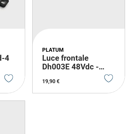
PLATUM
d-4
Luce frontale
Dh003E 48Vdc -
Led
19
,
90
€