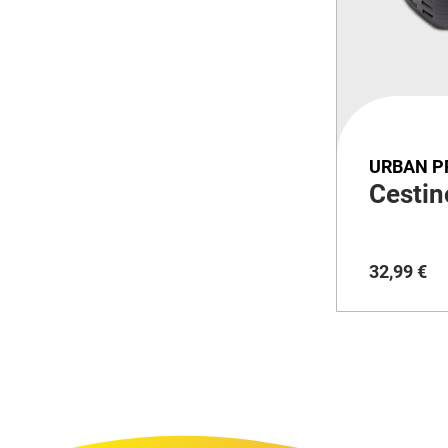
URBAN P
Cestin
32
,
99
€