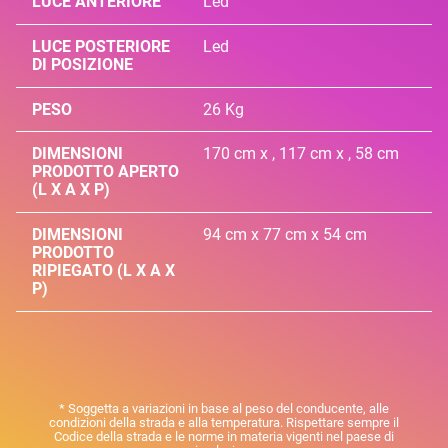
LUCE ANTERIORE
Led
LUCE POSTERIORE
Led
DI POSIZIONE
PESO
26 Kg
DIMENSIONI
170 cm x , 117 cm x , 58 cm
PRODOTTO APERTO
(L X A X P)
DIMENSIONI
94 cm x 77 cm x 54 cm
PRODOTTO
RIPIEGATO (L X A X
P)
* Soggetta a variazioni in base al peso del conducente, alle
condizioni della strada e alla temperatura. Rispettare sempre il
Codice della strada e le norme in materia vigenti nel paese di