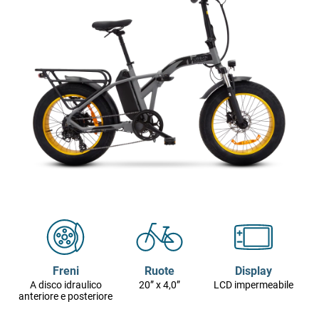
Freni
Ruote
Display
A disco idraulico
20” x 4,0”
LCD impermeabile
anteriore e posteriore