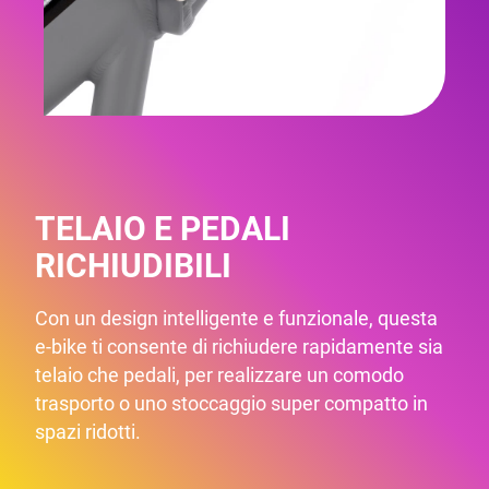
TELAIO E PEDALI
RICHIUDIBILI
Con un design intelligente e funzionale, questa
e-bike ti consente di richiudere rapidamente sia
telaio che pedali, per realizzare un comodo
trasporto o uno stoccaggio super compatto in
spazi ridotti.