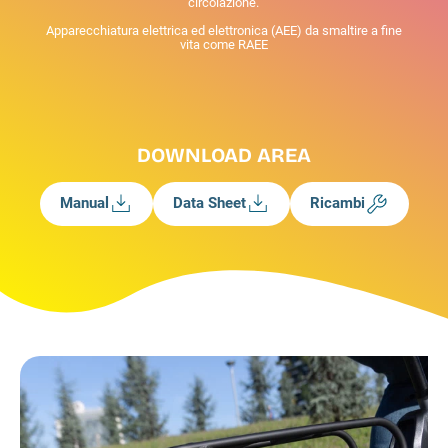
circolazione.
Apparecchiatura elettrica ed elettronica (AEE) da smaltire a fine
vita come RAEE
DOWNLOAD AREA
Manual
Data Sheet
Ricambi