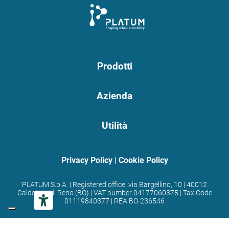
Prodotti
Azienda
Utilità
Privacy Policy
|
Cookie Policy
PLATUM S.p.A. | Registered office: via Bargellino, 10 | 40012
Calderara di Reno (BO) | VAT number 04177060375 | Tax Code
01119840377 | REA BO-236546