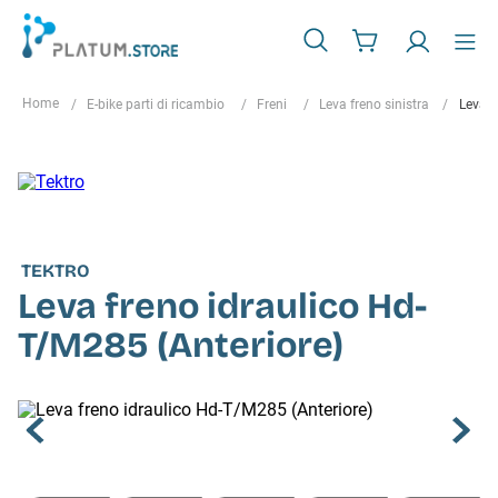
E-bike parti di ricambio
Freni
Leva freno sinistra
Leva f
TEKTRO
Leva freno idraulico Hd-
T/M285 (Anteriore)