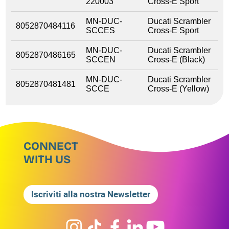
220003
Cross-E Sport
MN-DUC-
Ducati Scrambler
8052870484116
SCCES
Cross-E Sport
MN-DUC-
Ducati Scrambler
8052870486165
SCCEN
Cross-E (Black)
MN-DUC-
Ducati Scrambler
8052870481481
SCCE
Cross-E (Yellow)
CONNECT
WITH US
Iscriviti alla nostra Newsletter