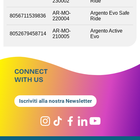
230002
Ride
AR-MO-
Argento Evo Safe
8056711539836
220004
Ride
AR-MO-
Argento Active
8052679458714
210005
Evo
CONNECT
WITH US
Iscriviti alla nostra Newsletter