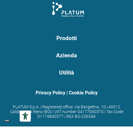
Prodotti
Azienda
Utilità
Privacy Policy
|
Cookie Policy
PLATUM S.p.A. | Registered office: via Bargellino, 10 | 40012
Calderara di Reno (BO) | VAT number 04177060375 | Tax Code
01119840377 | REA BO-236546