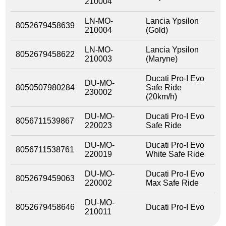
210004
LN-MO-
Lancia Ypsilon
8052679458639
210004
(Gold)
LN-MO-
Lancia Ypsilon
8052679458622
210003
(Maryne)
Ducati Pro-I Evo
DU-MO-
8050507980284
Safe Ride
230002
(20km/h)
DU-MO-
Ducati Pro-I Evo
8056711539867
220023
Safe Ride
DU-MO-
Ducati Pro-I Evo
8056711538761
220019
White Safe Ride
DU-MO-
Ducati Pro-I Evo
8052679459063
220002
Max Safe Ride
DU-MO-
8052679458646
Ducati Pro-I Evo
210011