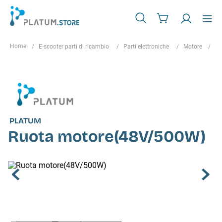
E-scooter parti di ricambio
Parti elettroniche
Motore
Ru
PLATUM
Ruota motore(48V/500W)