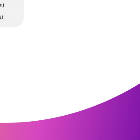
n)
e)