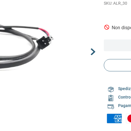
ALR_30
Non dispo
Spedizi
Contro
Pagame