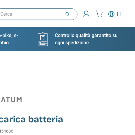
rca
IT
-bike, e-
Controllo qualità garantito su
ambio
ogni spedizione
carica batteria
454686