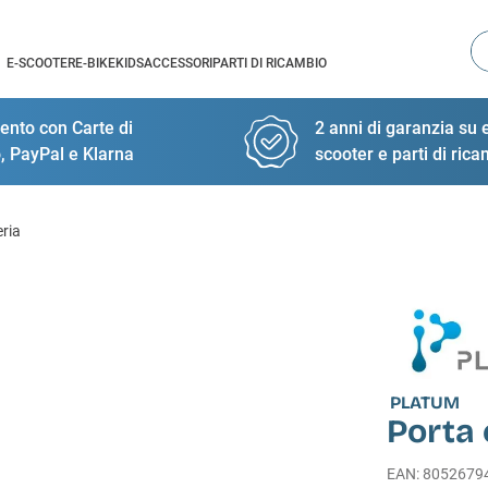
Ce
E-SCOOTER
E-BIKE
KIDS
ACCESSORI
PARTI DI RICAMBIO
nto con Carte di
2 anni di garanzia su e
, PayPal e Klarna
scooter e parti di ric
eria
PLATUM
Porta 
EAN
:
8052679