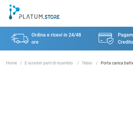
Ordina e ricevi in 24/48
Pagame
ore
Credito
E-scooter parti di ricambio
Telaio
Porta carica batt