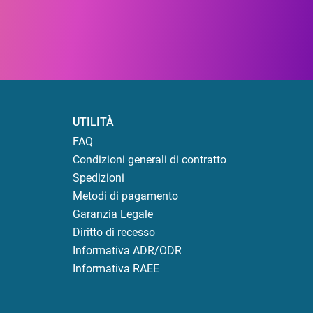
UTILITÀ
FAQ
Condizioni generali di contratto
Spedizioni
Metodi di pagamento
Garanzia Legale
Diritto di recesso
Informativa ADR/ODR
Informativa RAEE