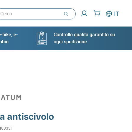
rca
IT
-bike, e-
Controllo qualità garantito su
ambio
ogni spedizione
 antiscivolo
483331