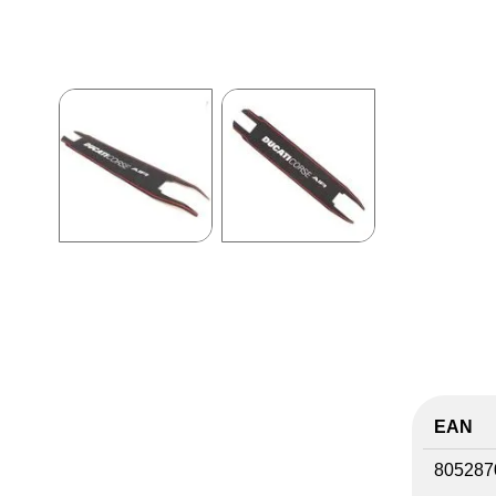
EAN
805287