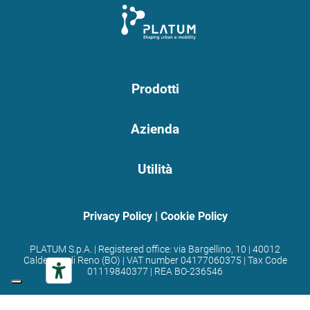
Prodotti
Azienda
Utilità
Privacy Policy
|
Cookie Policy
PLATUM S.p.A. | Registered office: via Bargellino, 10 | 40012
Calderara di Reno (BO) | VAT number 04177060375 | Tax Code
01119840377 | REA BO-236546