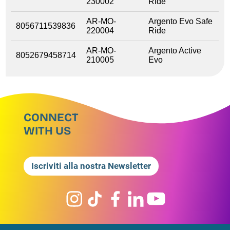
230002
Ride
AR-MO-
Argento Evo Safe
8056711539836
220004
Ride
AR-MO-
Argento Active
8052679458714
210005
Evo
CONNECT
WITH US
Iscriviti alla nostra Newsletter