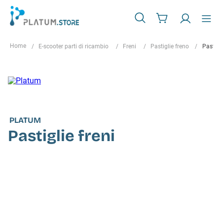
E-scooter parti di ricambio
Freni
Pastiglie freno
Pastigl
PLATUM
Pastiglie freni