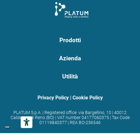
Prodotti
Azienda
Utilità
Privacy Policy
|
Cookie Policy
PLATUM S.p.A. | Registered office: via Bargellino, 10 | 40012
Calderara di Reno (BO) | VAT number 04177060375 | Tax Code
01119840377 | REA BO-236546