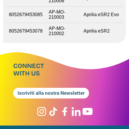
210006
AP-MO-
8052679453085
Aprilia eSR2 Evo
210003
AP-MO-
8052679453078
Aprilia eSR2
210002
CONNECT
WITH US
Iscriviti alla nostra Newsletter