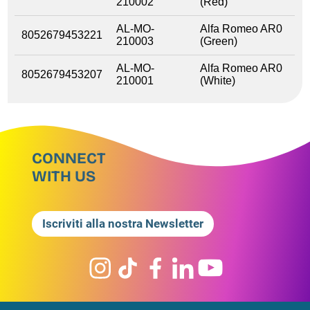
210002
(Red)
AL-MO-
Alfa Romeo AR0
8052679453221
210003
(Green)
AL-MO-
Alfa Romeo AR0
8052679453207
210001
(White)
CONNECT
WITH US
Iscriviti alla nostra Newsletter