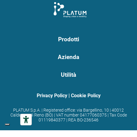
Prodotti
Azienda
Utilità
Privacy Policy
|
Cookie Policy
PLATUM S.p.A. | Registered office: via Bargellino, 10 | 40012
Calderara di Reno (BO) | VAT number 04177060375 | Tax Code
01119840377 | REA BO-236546