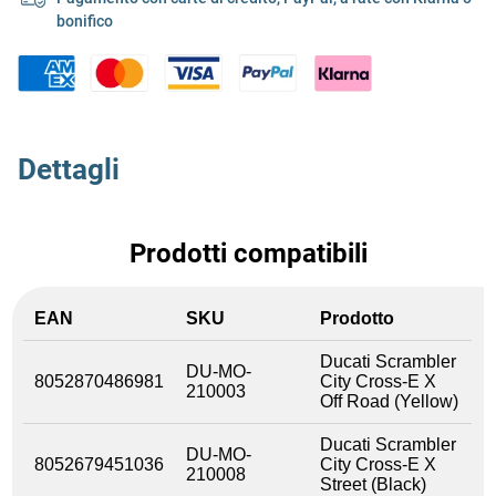
bonifico
Dettagli
Prodotti compatibili
EAN
SKU
Prodotto
Ducati Scrambler
DU-MO-
8052870486981
City Cross-E X
210003
Off Road (Yellow)
Ducati Scrambler
DU-MO-
8052679451036
City Cross-E X
210008
Street (Black)