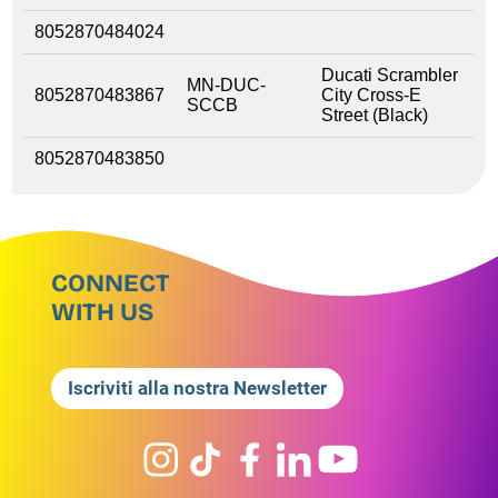
8052870484024
Ducati Scrambler
MN-DUC-
8052870483867
City Cross-E
SCCB
Street (Black)
8052870483850
CONNECT
WITH US
Iscriviti alla nostra Newsletter