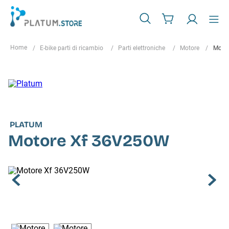
E-bike parti di ricambio
Parti elettroniche
Motore
Moto
PLATUM
Motore Xf 36V250W