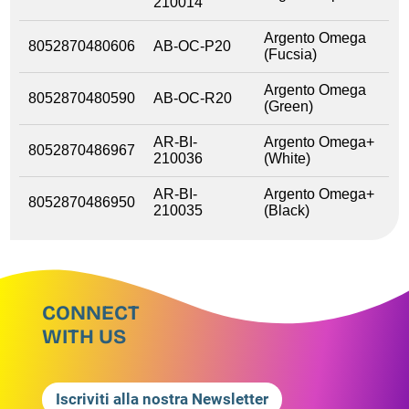
210014
Argento Omega
8052870480606
AB-OC-P20
(Fucsia)
Argento Omega
8052870480590
AB-OC-R20
(Green)
AR-BI-
Argento Omega+
8052870486967
210036
(White)
AR-BI-
Argento Omega+
8052870486950
210035
(Black)
CONNECT
WITH US
Iscriviti alla nostra Newsletter