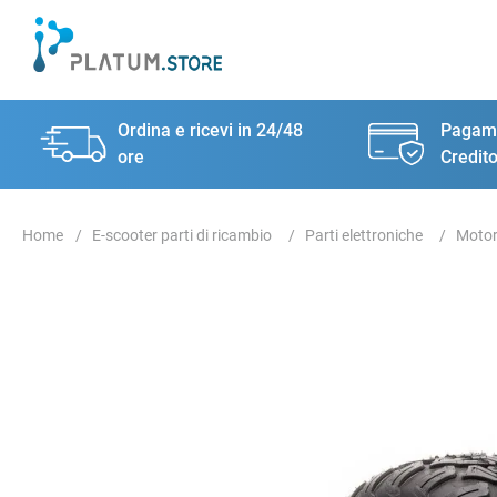
Ordina e ricevi in 24/48
Pagame
ore
Credito
E-scooter parti di ricambio
Parti elettroniche
Moto