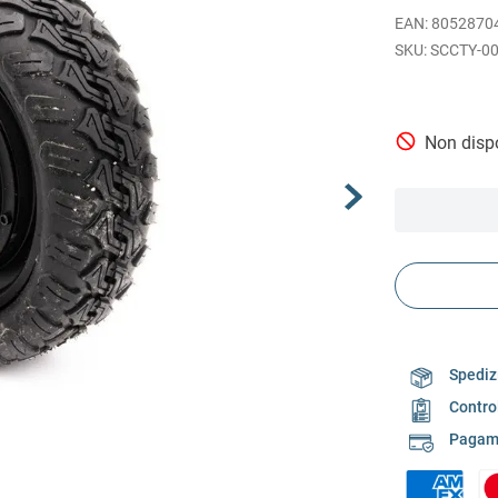
EAN
:
8052870
SCCTY-0
Non dispo
Spedizi
Contro
Pagame