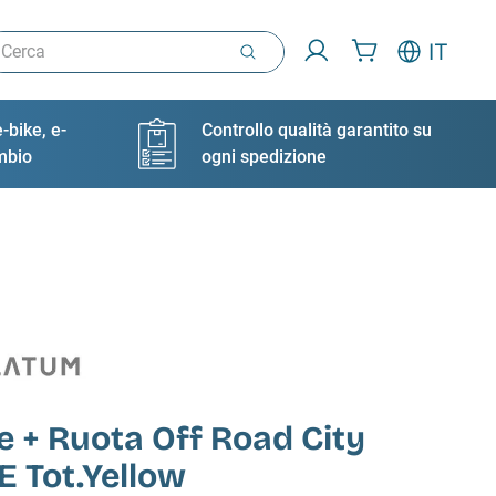
rca
IT
-bike, e-
Controllo qualità garantito su
ambio
ogni spedizione
 + Ruota Off Road City
E Tot.Yellow