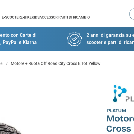
Ce
E-SCOOTER
E-BIKE
KIDS
ACCESSORI
PARTI DI RICAMBIO
nto con Carte di
2 anni di garanzia su e
, PayPal e Klarna
scooter e parti di ric
re
Motore + Ruota Off Road City Cross E Tot.Yellow
PLATUM
Motore
Cross 