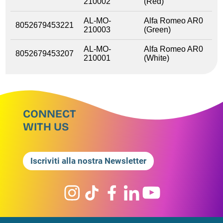
210002
(Red)
AL-MO-
Alfa Romeo AR0
8052679453221
210003
(Green)
AL-MO-
Alfa Romeo AR0
8052679453207
210001
(White)
CONNECT
WITH US
Iscriviti alla nostra Newsletter