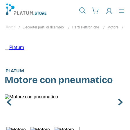
E-scooter parti di ricambio
Parti elettroniche
Motore
Mo
PLATUM
Motore con pneumatico