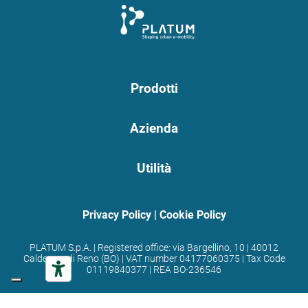
Prodotti
Azienda
Utilità
Privacy Policy
|
Cookie Policy
PLATUM S.p.A. | Registered office: via Bargellino, 10 | 40012
Calderara di Reno (BO) | VAT number 04177060375 | Tax Code
01119840377 | REA BO-236546