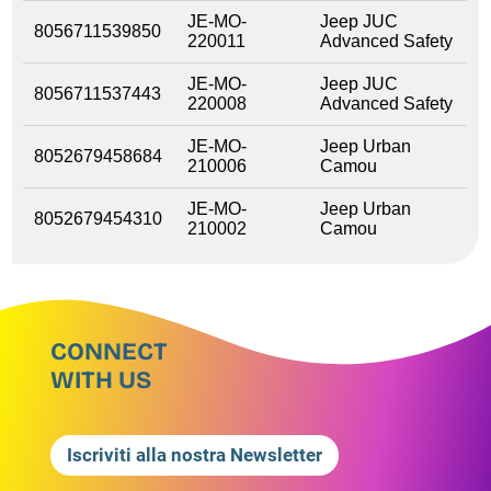
JE-MO-
Jeep JUC
8056711539850
220011
Advanced Safety
JE-MO-
Jeep JUC
8056711537443
220008
Advanced Safety
JE-MO-
Jeep Urban
8052679458684
210006
Camou
JE-MO-
Jeep Urban
8052679454310
210002
Camou
CONNECT
WITH US
Iscriviti alla nostra Newsletter