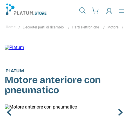
E-scooter parti di ricambio
Parti elettroniche
Motore
Mo
PLATUM
Motore anteriore con
pneumatico