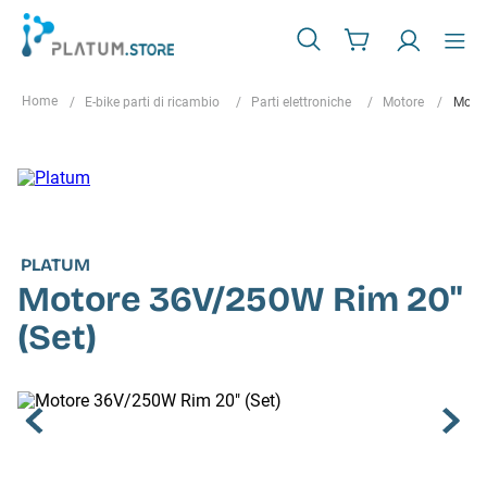
E-bike parti di ricambio
Parti elettroniche
Motore
Motor
PLATUM
Motore 36V/250W Rim 20"
(Set)