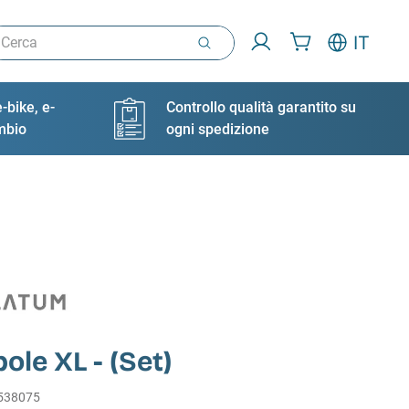
rca
IT
-bike, e-
Controllo qualità garantito su
ambio
ogni spedizione
le XL - (Set)
538075