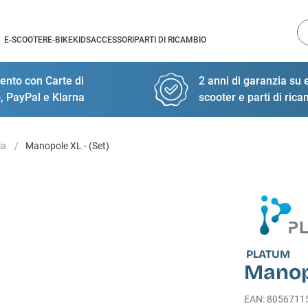
Ce
E-SCOOTER
E-BIKE
KIDS
ACCESSORI
PARTI DI RICAMBIO
nto con Carte di
2 anni di garanzia su e
, PayPal e Klarna
scooter e parti di ric
ia
Manopole XL - (Set)
PLATUM
Manopo
EAN
:
8056711