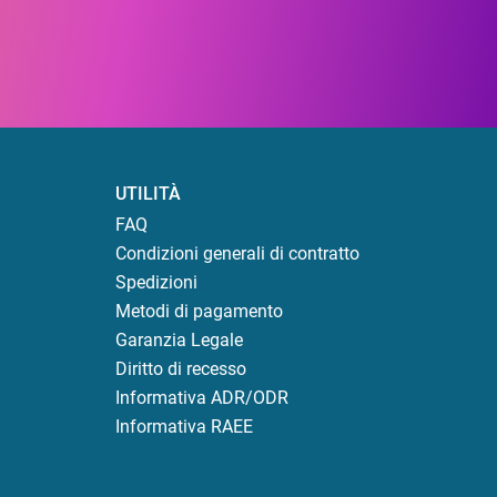
UTILITÀ
FAQ
Condizioni generali di contratto
Spedizioni
Metodi di pagamento
Garanzia Legale
Diritto di recesso
Informativa ADR/ODR
Informativa RAEE