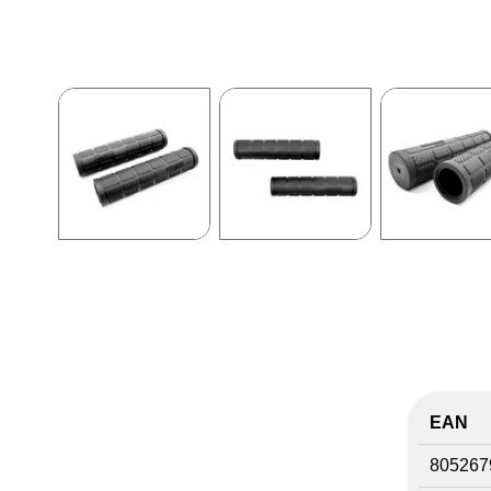
EAN
805267