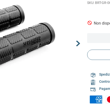
BRT-GR-0
Non dispo
Spedizi
Contro
Pagame