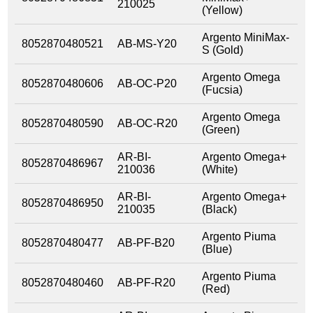
210025
(Yellow)
Argento MiniMax-
8052870480521
AB-MS-Y20
S (Gold)
Argento Omega
8052870480606
AB-OC-P20
(Fucsia)
Argento Omega
8052870480590
AB-OC-R20
(Green)
AR-BI-
Argento Omega+
8052870486967
210036
(White)
AR-BI-
Argento Omega+
8052870486950
210035
(Black)
Argento Piuma
8052870480477
AB-PF-B20
(Blue)
Argento Piuma
8052870480460
AB-PF-R20
(Red)