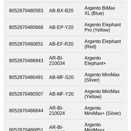
Argento BiMax
8052870480583
AB-BX-B20
XL (Blue)
Argento Elephant
8052870480668
AB-EP-Y20
Pro (Yellow)
Argento Elephant
8052870480651
AB-EF-R20
(Red)
AR-BI-
Argento
8052870486943
210034
Elephant+
Argento MiniMax
8052870480491
AB-MF-S20
(Silver)
Argento MiniMax
8052870480507
AB-MF-Y20
(Yellow)
AR-BI-
Argento
8052870486844
210024
MiniMax+ (Silver)
Argento
AR-BI-
8052870486851
MiniMax+