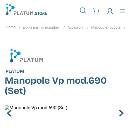
E-bike parti di ricambio
Accessori
Manopole - coppia
M
PLATUM
Manopole Vp mod.690
(Set)