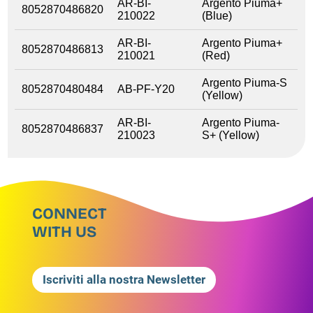
AR-BI-
Argento Piuma+
8052870486820
210022
(Blue)
AR-BI-
Argento Piuma+
8052870486813
210021
(Red)
Argento Piuma-S
8052870480484
AB-PF-Y20
(Yellow)
AR-BI-
Argento Piuma-
8052870486837
210023
S+ (Yellow)
CONNECT
WITH US
Iscriviti alla nostra Newsletter