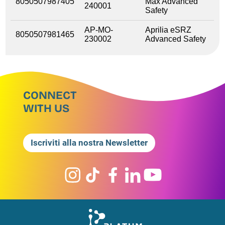
8050507987405
Max Advanced
240001
Safety
AP-MO-
Aprilia eSRZ
8050507981465
230002
Advanced Safety
CONNECT
WITH US
Iscriviti alla nostra Newsletter