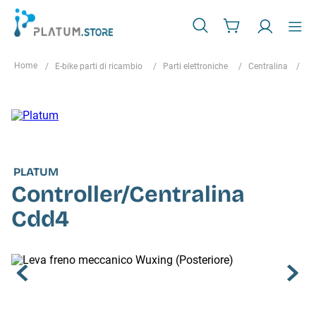
E-bike parti di ricambio
Parti elettroniche
Centralina
Co
PLATUM
Controller/Centralina
Cdd4