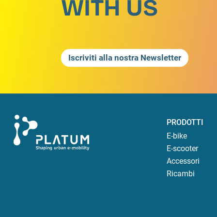
WITH US
Iscriviti alla nostra Newsletter
PRODOTTI
E-bike
E-scooter
Accessori
Ricambi