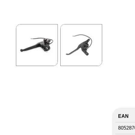
EAN
805287