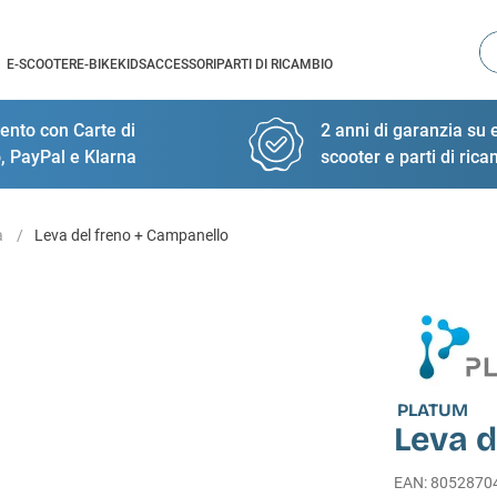
Ce
E-SCOOTER
E-BIKE
KIDS
ACCESSORI
PARTI DI RICAMBIO
nto con Carte di
2 anni di garanzia su e
, PayPal e Klarna
scooter e parti di ric
a
Leva del freno + Campanello
PLATUM
Leva d
EAN
:
8052870