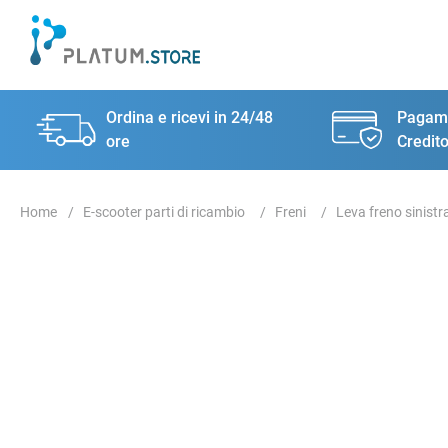
Ordina e ricevi in 24/48
Pagame
ore
Credito
E-scooter parti di ricambio
Freni
Leva freno sinistr