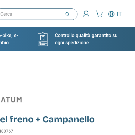
rca
IT
-bike, e-
Controllo qualità garantito su
ambio
ogni spedizione
el freno + Campanello
480767