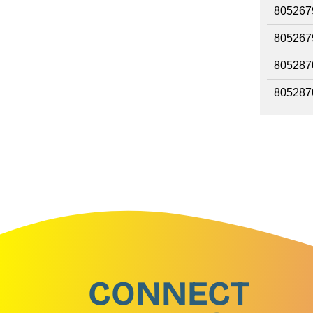
805267
805267
805287
805287
CONNECT