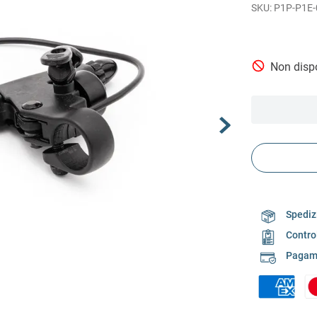
P1P-P1E-
Non dispo
Spedizi
Contro
Pagame