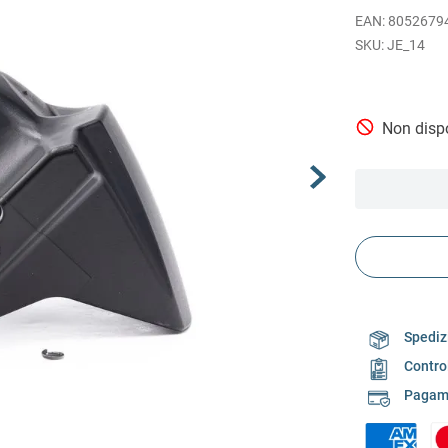
EAN
:
8052679
JE_14
Non dispo
Spedizi
Contro
Pagame