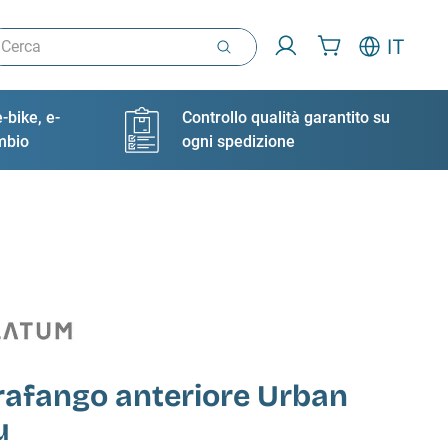
rca
IT
-bike, e-
Controllo qualità garantito su
ambio
ogni spedizione
rafango anteriore Urban
u