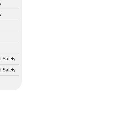
y
y
d Safety
d Safety