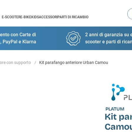
Ce
E-SCOOTER
E-BIKE
KIDS
ACCESSORI
PARTI DI RICAMBIO
nto con Carte di
2 anni di garanzia su e
, PayPal e Klarna
scooter e parti di ric
ore con supporto
Kit parafango anteriore Urban Camou
PLATUM
Kit pa
Camo