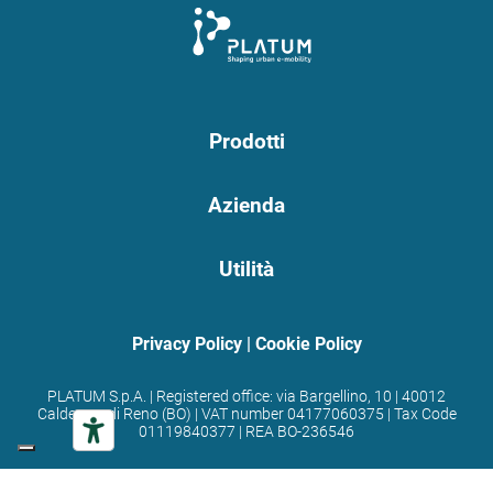
Prodotti
Azienda
Utilità
Privacy Policy
|
Cookie Policy
PLATUM S.p.A. | Registered office: via Bargellino, 10 | 40012
Calderara di Reno (BO) | VAT number 04177060375 | Tax Code
01119840377 | REA BO-236546