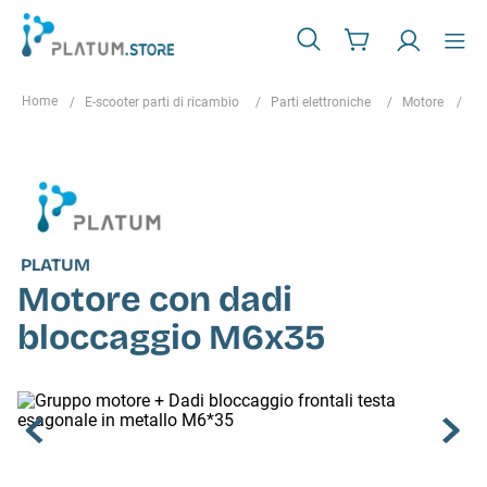
E-scooter parti di ricambio
Parti elettroniche
Motore
Mo
PLATUM
Motore con dadi
bloccaggio M6x35