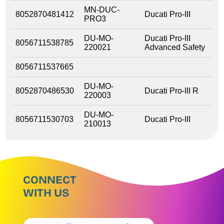
MN-DUC-
8052870481412
Ducati Pro-III
PRO3
DU-MO-
Ducati Pro-III
8056711538785
220021
Advanced Safety
8056711537665
DU-MO-
8052870486530
Ducati Pro-III R
220003
DU-MO-
8056711530703
Ducati Pro-III
210013
CONNECT
WITH US