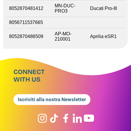
MN-DUC-
8052870481412
Ducati Pro-III
PRO3
8056711537665
AP-MO-
8052870486509
Aprilia eSR1
210001
CONNECT
WITH US
Iscriviti alla nostra Newsletter