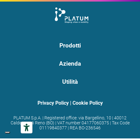
Prodotti
Azienda
Utilità
Privacy Policy
|
Cookie Policy
PLATUM S.p.A. | Registered office: via Bargellino, 10 | 40012
Calderara di Reno (BO) | VAT number 04177060375 | Tax Code
01119840377 | REA BO-236546