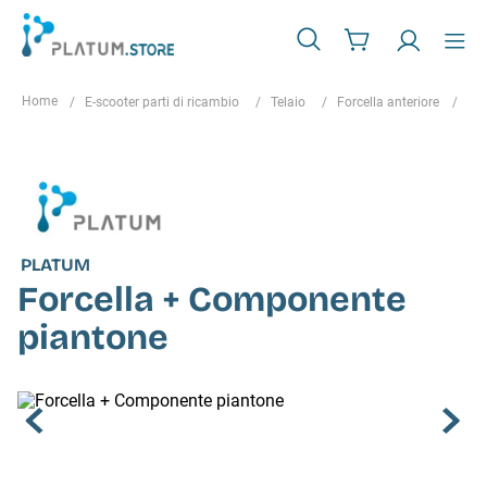
E-scooter parti di ricambio
Telaio
Forcella anteriore
Fo
PLATUM
Forcella + Componente
piantone