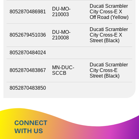
Ducati Scrambler
DU-MO-
8052870486981
City Cross-E X
210003
Off Road (Yellow)
Ducati Scrambler
DU-MO-
8052679451036
City Cross-E X
210008
Street (Black)
8052870484024
Ducati Scrambler
MN-DUC-
8052870483867
City Cross-E
SCCB
Street (Black)
8052870483850
CONNECT
WITH US