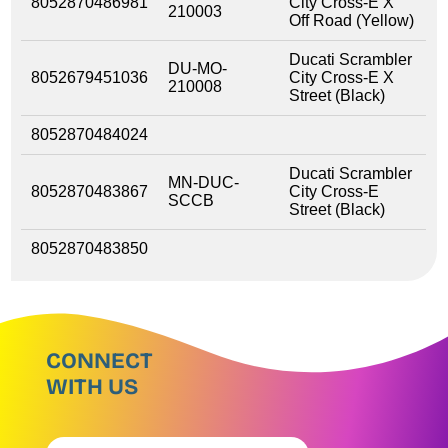
8052870486981
City Cross-E X
210003
Off Road (Yellow)
Ducati Scrambler
DU-MO-
8052679451036
City Cross-E X
210008
Street (Black)
8052870484024
Ducati Scrambler
MN-DUC-
8052870483867
City Cross-E
SCCB
Street (Black)
8052870483850
CONNECT
WITH US