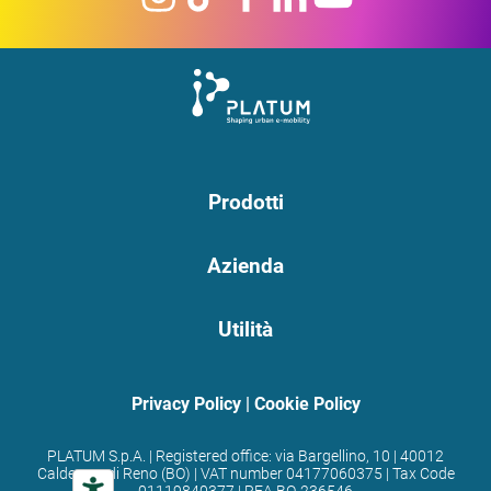
Prodotti
Azienda
Utilità
Privacy Policy
|
Cookie Policy
PLATUM S.p.A. | Registered office: via Bargellino, 10 | 40012
Calderara di Reno (BO) | VAT number 04177060375 | Tax Code
01119840377 | REA BO-236546