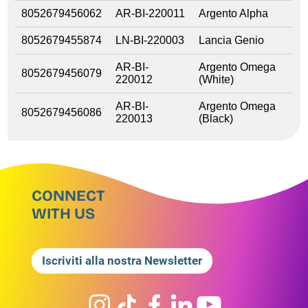
8052679456062
AR-BI-220011
Argento Alpha
8052679455874
LN-BI-220003
Lancia Genio
AR-BI-
Argento Omega
8052679456079
220012
(White)
AR-BI-
Argento Omega
8052679456086
220013
(Black)
CONNECT
WITH US
Iscriviti alla nostra Newsletter