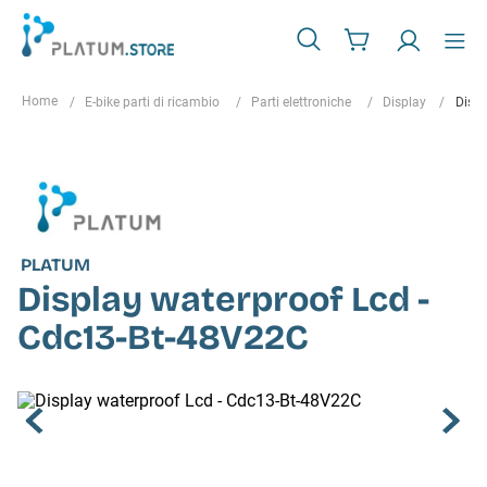
E-bike parti di ricambio
Parti elettroniche
Display
Displ
PLATUM
Display waterproof Lcd -
Cdc13-Bt-48V22C