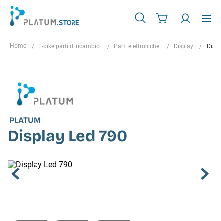
E-bike parti di ricambio
Parti elettroniche
Display
Displ
PLATUM
Display Led 790