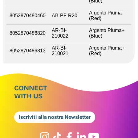
(Blue)
Argento Piuma
8052870480460
AB-PF-R20
(Red)
AR-BI-
Argento Piuma+
8052870486820
210022
(Blue)
AR-BI-
Argento Piuma+
8052870486813
210021
(Red)
CONNECT
WITH US
Iscriviti alla nostra Newsletter