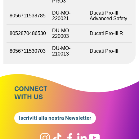
PRO3
DU-MO-
Ducati Pro-III
8056711538785
220021
Advanced Safety
DU-MO-
8052870486530
Ducati Pro-III R
220003
DU-MO-
8056711530703
Ducati Pro-III
210013
CONNECT
WITH US
Iscriviti alla nostra Newsletter