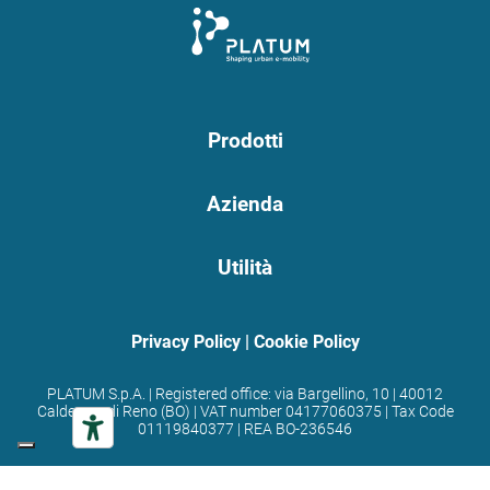
Prodotti
Azienda
Utilità
Privacy Policy
|
Cookie Policy
PLATUM S.p.A. | Registered office: via Bargellino, 10 | 40012
Calderara di Reno (BO) | VAT number 04177060375 | Tax Code
01119840377 | REA BO-236546