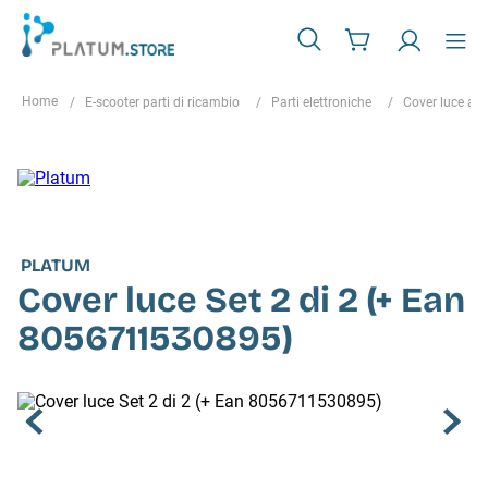
E-scooter parti di ricambio
Parti elettroniche
Cover luce ant
PLATUM
Cover luce Set 2 di 2 (+ Ean
8056711530895)